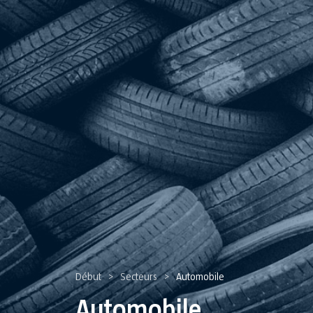
Début
Secteurs
Automobile
>
>
Automobile