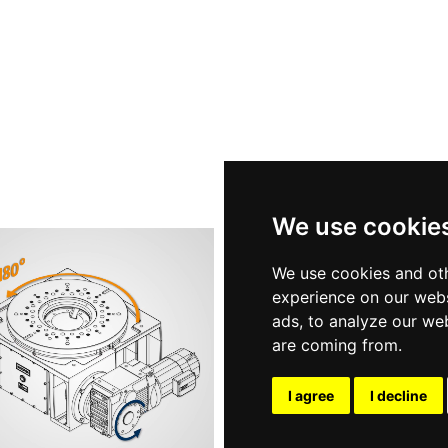
We use cookie
We use cookies and oth
experience on our webs
ads, to analyze our web
are coming from.
I agree
I decline