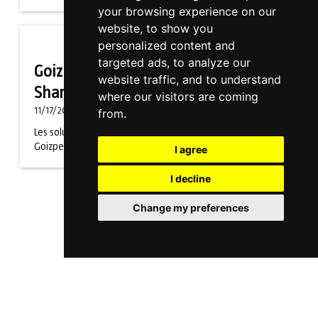
your browsing experience on our
website, to show you
personalized content and
Actualité
targeted ads, to analyze our
Goizper 4.0 répond au project
website traffic, and to understand
Sharework
where our visitors are coming
11/17/2020
from.
Les solutions de l'industrie 4.0 sont déjà intégrées à
Goizper Group, telles que Smart G
I agree
I decline
Change my preferences
Voir tous les salons