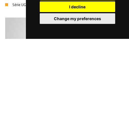
Série UGI (came globique)
I decline
Change my preferences
Indexeur à came globique, mouvement intermittant et double arbre
d’entrée.
Série UGI (came globique)