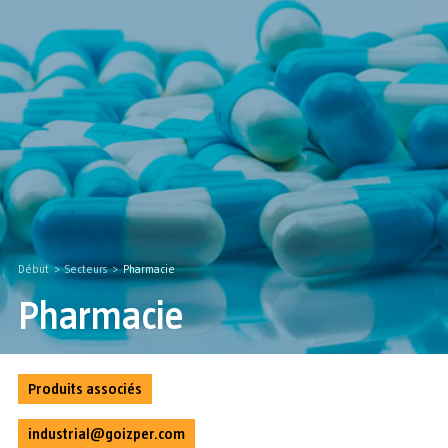
Début
>
Secteurs
>
Pharmacie
Pharmacie
Produits associés
industrial@goizper.com