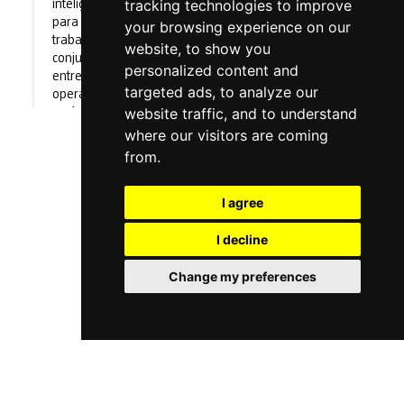
tracking technologies to improve
inteligente
para el
your browsing experience on our
trabajo
website, to show you
conjunto
personalized content and
entre
targeted ads, to analyze our
operarios
website traffic, and to understand
y robots
where our visitors are coming
from.
Noticia
I agree
I decline
Finaliza
con gran
Change my preferences
éxito el
proyecto
Europeo
crema para