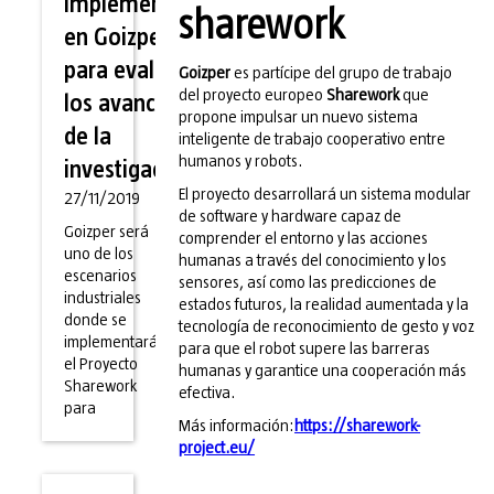
implementa
sharework
en Goizper
para evaluar
Goizper
es partícipe del grupo de trabajo
del proyecto europeo
Sharework
que
los avances
propone impulsar un nuevo sistema
de la
inteligente de trabajo cooperativo entre
humanos y robots.
investigación
El proyecto desarrollará un sistema modular
27/11/2019
de software y hardware capaz de
Goizper será
comprender el entorno y las acciones
uno de los
humanas a través del conocimiento y los
escenarios
sensores, así como las predicciones de
industriales
estados futuros, la realidad aumentada y la
donde se
tecnología de reconocimiento de gesto y voz
implementará
para que el robot supere las barreras
el Proyecto
humanas y garantice una cooperación más
Sharework
efectiva.
para
Más información:
https://sharework-
project.eu/