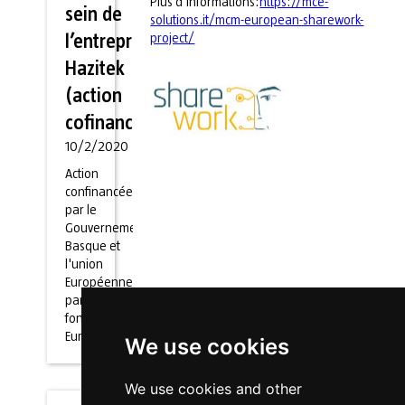
Plus d'informations:
https://mce-
sein de
solutions.it/mcm-european-sharework-
project/
l’entreprise
Hazitek
(action
cofinancée)
10/2/2020
Action
confinancée
par le
Gouvernement
Basque et
l'union
Européenne
par le biais du
fonds
Européen
We use cookies
We use cookies and other