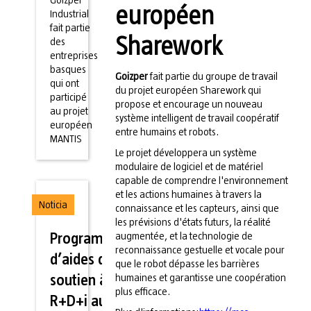
Goizper
européen
Industrial
fait partie
Sharework
des
entreprises
basques
Goizper
fait partie du groupe de travail
qui ont
du projet européen Sharework qui
participé
propose et encourage un nouveau
au projet
système intelligent de travail coopératif
européen
entre humains et robots.
MANTIS
Le projet développera un système
modulaire de logiciel et de matériel
capable de comprendre l'environnement
et les actions humaines à travers la
Noticia
connaissance et les capteurs, ainsi que
les prévisions d'états futurs, la réalité
augmentée, et la technologie de
Programmes
reconnaissance gestuelle et vocale pour
d’aides de
que le robot dépasse les barrières
humaines et garantisse une coopération
soutien à la
plus efficace.
R+D+i au