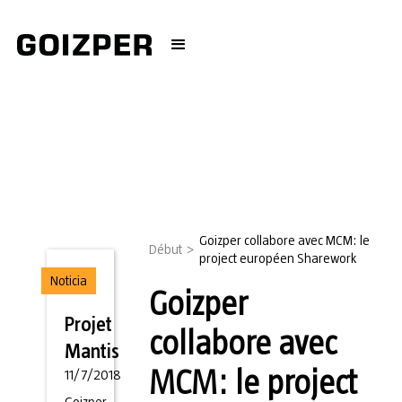
Goizper collabore avec MCM: le
Début
>
project européen Sharework
Noticia
Goizper
Projet
collabore avec
Mantis
MCM: le project
11/7/2018