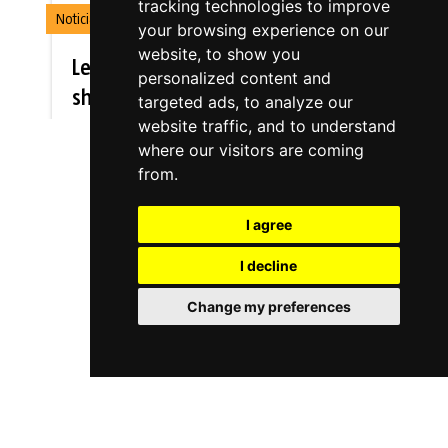
tracking technologies to improve
Noticia
your browsing experience on our
website, to show you
Le projet
personalized content and
sharework
targeted ads, to analyze our
website traffic, and to understand
sera mis
where our visitors are coming
en œuvre
from.
à Goizper
pour
I agree
évaluer
I decline
les
progrés
Change my preferences
de la
recherche
27/11/2019
Goizper
sera l'un