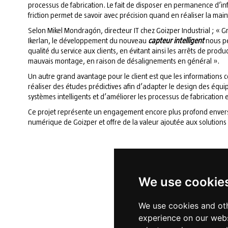
processus de fabrication. Le fait de disposer en permanence d’in
friction permet de savoir avec précision quand en réaliser la mai
Selon Mikel Mondragón, directeur IT chez Goizper Industrial ; « Gr
Ikerlan, le développement du nouveau
capteur intelligent
nous pe
qualité du service aux clients, en évitant ainsi les arrêts de pro
mauvais montage, en raison de désalignements en général ».
Un autre grand avantage pour le client est que les informations
réaliser des études prédictives afin d’adapter le design des éq
systèmes intelligents et d’améliorer les processus de fabricatio
Ce projet représente un engagement encore plus profond envers
numérique de Goizper et offre de la valeur ajoutée aux solution
We use cookie
We use cookies and oth
experience on our webs