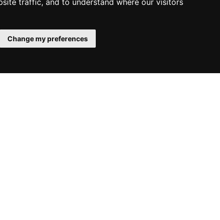
site traffic, and to understand where our visitors
Change my preferences
INDUSTRIE
PULVÉRISATION
BIOTECHNOLOGIE