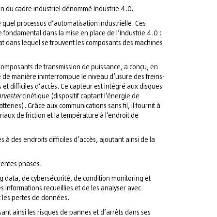
ion du cadre industriel dénommé Industrie 4.0.
e quel processus d’automatisation industrielle. Ces
le fondamental dans la mise en place de l’Industrie 4.0 :
tat dans lequel se trouvent les composants des machines
e composants de transmission de puissance, a conçu, en
e de manière ininterrompue le niveau d’usure des freins-
t difficiles d’accès. Ce capteur est intégré aux disques
arvester
cinétique (dispositif captant l’énergie de
eries). Grâce aux communications sans fil, il fournit à
aux de friction et la température à l’endroit de
es à des endroits difficiles d’accès, ajoutant ainsi de la
rentes phases.
 data, de cybersécurité, de condition monitoring et
s informations recueillies et de les analyser avec
et les pertes de données.
sant ainsi les risques de pannes et d’arrêts dans ses