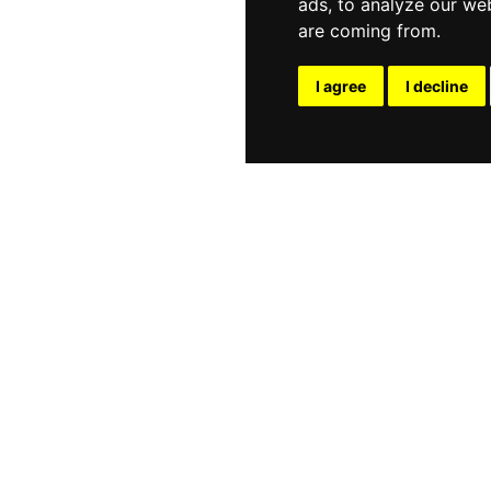
ads, to analyze our web
are coming from.
I agree
I decline
E DE RÉPARATION
R+D+i
CONTACT