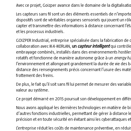
Avec ce projet, Goizper avance dans le domaine de la digitalisat
Les capteurs sans fil sont un des éléments essentiels de n’import
dispositifs sont de véritables organes sensoriels qui jouent un rô
capter et transmettre des informations à distance concernant l’é
et les processus industriels.
GOIZPER Industrial, entreprise spécialisée dans la fabrication d
collaboration avec IK4-IKERLAN,
un
capteur intelligent
qui contrôl
embrayage combinés, installés dans des environnements hostiles e
rotatifs et fonctionne de manière autonome grâce à un
energy h
l’environnement et allongeant grandement la durée de vie des batt
distance des renseignements précis concernant l’usure des matéri
frottement des freins.
De plus, le fait qu’il soit sans fil lui permet de mesurer des variabl
valeur au système.
Ce projet démarré en 2015 poursuit son développement en diffé
Nous avons appliqué les dernières technologies en matière de big
d’autres fonctions industrielles, permettant de gérer à distance le
précision et en toute sécurité en évitant ainsi les cyberattaques 
L’entreprise réduit les coûts de maintenance préventive, en rédui