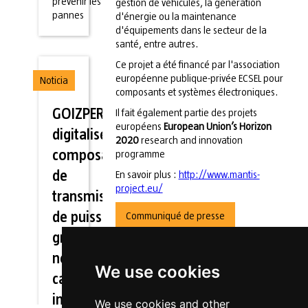
prévenir les
gestion de véhicules, la génération
pannes
d'énergie ou la maintenance
d'équipements dans le secteur de la
santé, entre autres.
Ce projet a été financé par l'association
européenne publique-privée ECSEL pour
Noticia
composants et systèmes électroniques.
GOIZPER
Il fait également partie des projets
européens
European Union’s Horizon
digitalise les
2020
research and innovation
composants
programme
de
En savoir plus :
http://www.mantis-
project.eu/
transmission
de puissance
Communiqué de presse
grâce au
nouveau
We use cookies
capteur
intelligent.
We use cookies and other