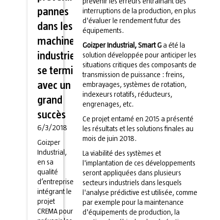
prévenir les erreurs entraînant des
pannes
interruptions de la production, en plus
d'évaluer le rendement futur des
dans les
équipements.
machines
Goizper Industrial, Smart G
a été la
industrielles
solution développée pour anticiper les
situations critiques des composants de
se termine
transmission de puissance : freins,
avec un
embrayages, systèmes de rotation,
indexeurs rotatifs, réducteurs,
grand
engrenages, etc.
succès
Ce projet entamé en 2015 a présenté
6/3/2018
les résultats et les solutions finales au
mois de juin 2018.
Goizper
Industrial,
La viabilité des systèmes et
en sa
l'implantation de ces développements
qualité
seront appliquées dans plusieurs
d’entreprise
secteurs industriels dans lesquels
intégrant le
l'analyse prédictive est utilisée, comme
projet
par exemple pour la maintenance
CREMA pour
d'équipements de production, la