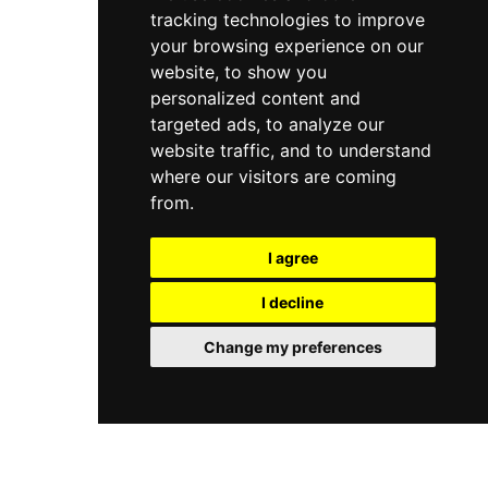
24/1/2018
tracking technologies to improve
your browsing experience on our
GOIZPER
website, to show you
Industrial a
collaboré avec
personalized content and
le centre
targeted ads, to analyze our
technologique
website traffic, and to understand
IK4-IKERLAN
where our visitors are coming
sur un
from.
nouveau
projet
I agree
I decline
Noticia
Change my preferences
Programmes
d’aides de
soutien à la
R+D+i au