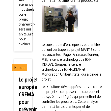
permettent d'améliorer la productivité.
scénarios
industriels
où le
projet
Sharework
sera mis
en œuvre
pour
évaluer
Le consortium d'entreprises et d'entités
qui ont participé au projet MANTIS sont
les suivantes : Fagor Arrasate, Koniker,
MSI, le centre technologique IK4-
IKERLAN, Goizper, le centre
Noticia
technologique IK4-IKERLAN et
Mondragon Unibertsitate, qui a dirigé le
Le projet
projet.
européen
Les solutions développées dans le cadre
du projet se composent de capteurs et
CREMA
de systèmes intégrés qui permettent de
pour
contrôler les processus. Cette analyse
permet à la fois d'anticiper et de
prévenir les