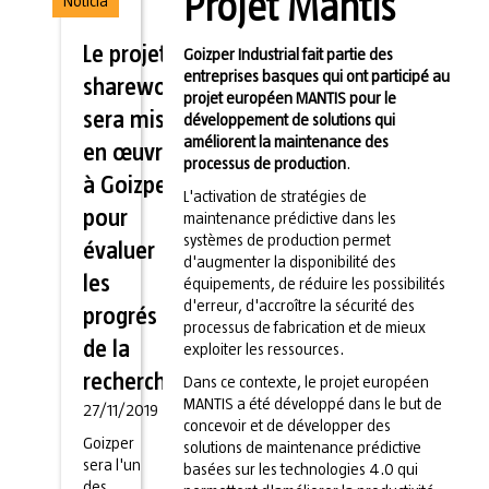
Projet Mantis
Noticia
Le projet
Goizper Industrial fait partie des
entreprises basques qui ont participé au
sharework
projet européen MANTIS pour le
sera mis
développement de solutions qui
améliorent la maintenance des
en œuvre
processus de production
.
à Goizper
L'activation de stratégies de
pour
maintenance prédictive dans les
systèmes de production permet
évaluer
d'augmenter la disponibilité des
les
équipements, de réduire les possibilités
d'erreur, d'accroître la sécurité des
progrés
processus de fabrication et de mieux
de la
exploiter les ressources.
recherche
Dans ce contexte, le projet européen
MANTIS a été développé dans le but de
27/11/2019
concevoir et de développer des
Goizper
solutions de maintenance prédictive
sera l'un
basées sur les technologies 4.0 qui
des